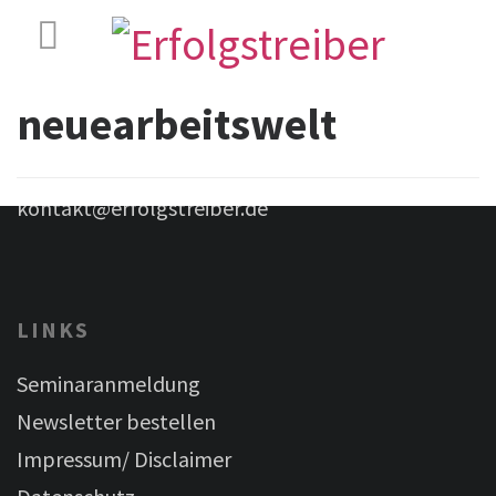
Lidia Schmiedel & Martin Schmiedel GbR
Birkenstr. 16
82031 Grünwald
neuearbeitswelt
Telefon: +49 89 69396173
kontakt@erfolgstreiber.de
LINKS
Seminaranmeldung
Newsletter bestellen
Impressum/ Disclaimer