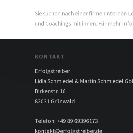
Sie suchen nach einer firmeninternen L
und Coachings mit ihnen. Für mehr In
KONTAKT
Erfolgstreiber
Lidia Schmiedel & Martin Schmiedel Gb
Birkenstr. 16
82031 Grünwald
Telefon: +49 89 69396173
kontakt@erfolgstreiber.de