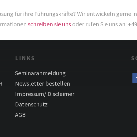
ösung für ihre Führungskräfte? Wir entwickeln gerne i
formationen
schreiben sie uns
oder rufen Sie uns an: +4
LINKS
S
Seminaranmeldung
R
Newsletter bestellen
Impressum/ Disclaimer
Datenschutz
AGB