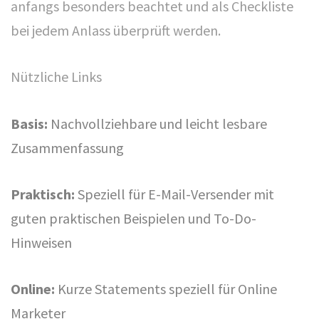
anfangs besonders beachtet und als Checkliste
kontakt@erfolgstreiber.de
bei jedem Anlass überprüft werden.
Nützliche Links
LINKS
Seminaranmeldung
Basis:
Nachvollziehbare und leicht lesbare
Newsletter bestellen
Zusammenfassung
Impressum/ Disclaimer
Datenschutz
Praktisch:
Speziell für E-Mail-Versender mit
AGB
guten praktischen Beispielen und To-Do-
Hinweisen
Online:
Kurze Statements speziell für Online
SOCIAL MEDIA
Marketer