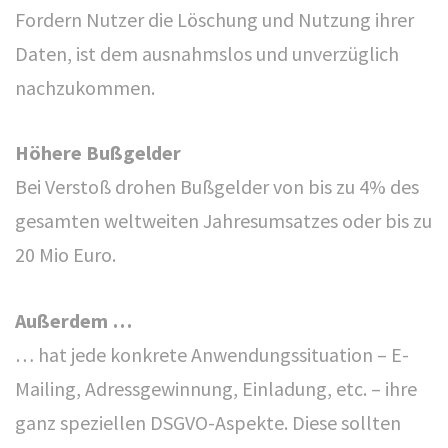
Fordern Nutzer die Löschung und Nutzung ihrer
Daten, ist dem ausnahmslos und unverzüglich
nachzukommen.
Höhere Bußgelder
Bei Verstoß drohen Bußgelder von bis zu 4% des
KONTAKT
gesamten weltweiten Jahresumsatzes oder bis zu
20 Mio Euro.
Erfolgstreiber
Lidia Schmiedel & Martin Schmiedel GbR
Außerdem …
Birkenstr. 16
… hat jede konkrete Anwendungssituation – E-
82031 Grünwald
Mailing, Adressgewinnung, Einladung, etc. – ihre
ganz speziellen DSGVO-Aspekte. Diese sollten
Telefon: +49 89 69396173