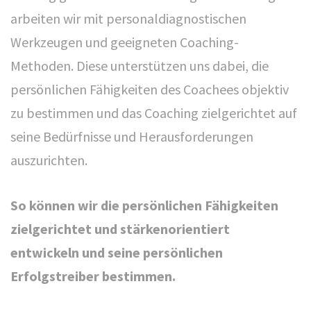
arbeiten wir mit personaldiagnostischen
KONTAKT
Werkzeugen und geeigneten Coaching-
Erfolgstreiber
Methoden. Diese unterstützen uns dabei, die
Lidia Schmiedel & Martin Schmiedel GbR
persönlichen Fähigkeiten des Coachees objektiv
Birkenstr. 16
zu bestimmen und das Coaching zielgerichtet auf
82031 Grünwald
seine Bedürfnisse und Herausforderungen
auszurichten.
Telefon: +49 89 69396173
kontakt@erfolgstreiber.de
So können wir die persönlichen Fähigkeiten
zielgerichtet und stärkenorientiert
entwickeln und seine persönlichen
LINKS
Erfolgstreiber bestimmen.
Seminaranmeldung