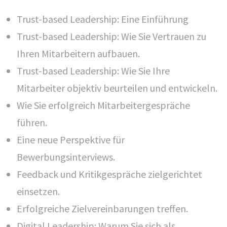
Trust-based Leadership: Eine Einführung
KONTAKT
Trust-based Leadership: Wie Sie Vertrauen zu
Erfolgstreiber
Ihren Mitarbeitern aufbauen.
Lidia Schmiedel & Martin Schmiedel GbR
Trust-based Leadership: Wie Sie Ihre
Birkenstr. 16
Mitarbeiter objektiv beurteilen und entwickeln.
82031 Grünwald
Wie Sie erfolgreich Mitarbeitergespräche
führen.
Telefon: +49 89 69396173
Eine neue Perspektive für
kontakt@erfolgstreiber.de
Bewerbungsinterviews.
Feedback und Kritikgespräche zielgerichtet
einsetzen.
LINKS
Erfolgreiche Zielvereinbarungen treffen.
Digital Leadership: Warum Sie sich als