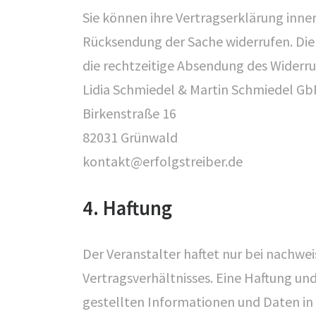
Sie können ihre Vertragserklärung inne
Rücksendung der Sache widerrufen. Die
die rechtzeitige Absendung des Widerruf
Lidia Schmiedel & Martin Schmiedel Gb
Birkenstraße 16
82031 Grünwald
kontakt@erfolgstreiber.de
KONTAKT
4. Haftung
Erfolgstreiber
Lidia Schmiedel & Martin Schmiedel Gb
Der Veranstalter haftet nur bei nachwei
Birkenstr. 16
Vertragsverhältnisses. Eine Haftung und
82031 Grünwald
gestellten Informationen und Daten in