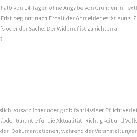
rhalb von 14 Tagen ohne Angabe von Gründen in Textfor
 Frist beginnt nach Erhalt der Anmeldebestätigung. Z
s oder der Sache. Der Widerruf ist zu richten an:
R
LINKS
S
Seminaranmeldung
R
Newsletter bestellen
slich vorsätzlicher oder grob fahrlässiger Pflichtver
Impressum/ Disclaimer
/oder Garantie für die Aktualität, Richtigkeit und Vol
Datenschutz
 den Dokumentationen, während der Veranstaltungen 
AGB